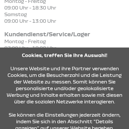
Montag - Freitag
09:00 Uhr - 18:30 Uhr
Samstag
09:00 Uhr - 13:00 Uhr
Kundendienst/Service/Lager
Montag - Freitag
07:00 Uhr - 18:00 Uhr
Cookies, treffen Sie Ihre Auswahl!
KONTAKT & ANFAHRT
Unsere Website und ihre Partner verwenden
Cookies, um die Besucherzahl und die Leistung
der Website zu messen. Somit können Sie
personalisierte und/oder geolokalisierte
ÖFFNUNGSZEITEN
Werbung und Inhalte erhalten sowie mit diesen
über die sozialen Netzwerke interagieren.
STANDORTE
Sie können die Einstellungen jederzeit ändern,
indem Sie sich in den Abschnitt "Details
anzeigen" auf unserer Website begeben.