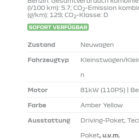
Benzin: Gesamtverbrauch kombinie
(l/100 km): 5.7; CO
-Emission kombi
2
(g/km): 129; CO
-Klasse: D
2
SOFORT VERFÜGBAR
Zustand
Neuwagen
Fahrzeugtyp
Kleinstwagen/Kle
n
Motor
81kW (110PS) | Be
Farbe
Amber Yellow
Ausstattung
Driving-Paket, Tec
Paket
, u.v.m.