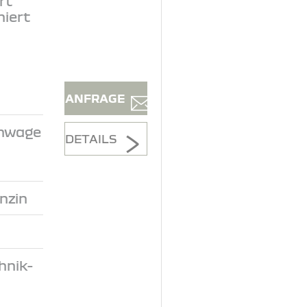
rt
niert
ANFRAGE
inwage
DETAILS
nzin
hnik-