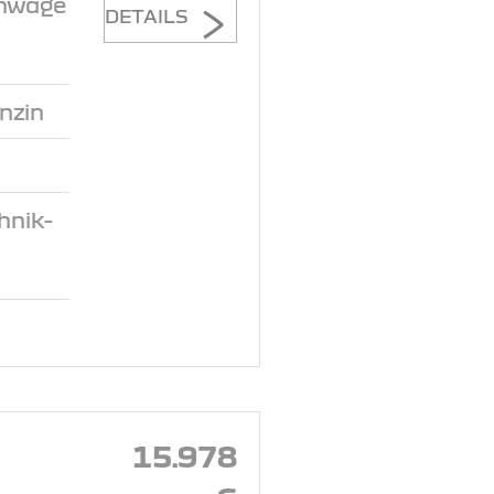
inwage
DETAILS
nzin
hnik-
15.978