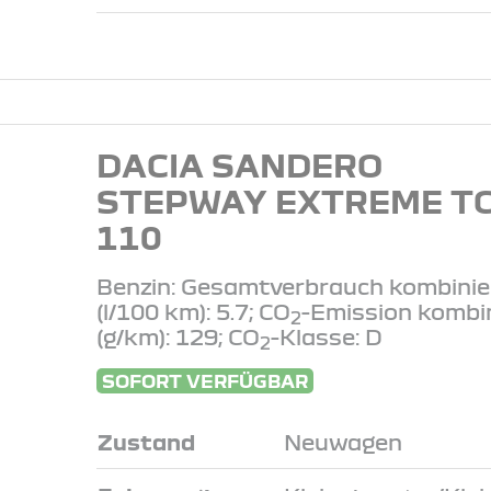
DACIA SANDERO
STEPWAY EXTREME T
110
Benzin: Gesamtverbrauch kombinie
(l/100 km): 5.7; CO
-Emission kombi
2
(g/km): 129; CO
-Klasse: D
2
SOFORT VERFÜGBAR
Zustand
Neuwagen