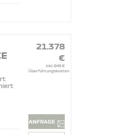
21.378
CE
€
inkl. 849 €
Überführungskosten
rt
niert
ANFRAGE