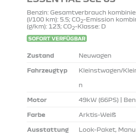
Benzin: Gesamtverbrauch kombinie
(l/100 km): 5.5; CO
-Emission kombi
2
(g/km): 123; CO
-Klasse: D
2
SOFORT VERFÜGBAR
Zustand
Neuwagen
Fahrzeugtyp
Kleinstwagen/Kle
n
Motor
49kW (66PS) | Ben
Farbe
Arktis-Weiß
Ausstattung
Look-Paket, Manue