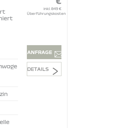
€
inkl. 849 €
rt
Überführungskosten
niert
ANFRAGE
inwage
DETAILS
zin
lle