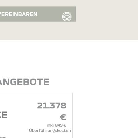
VEREINBAREN
 ANGEBOTE
21.378
CE
€
inkl. 849 €
Überführungskosten