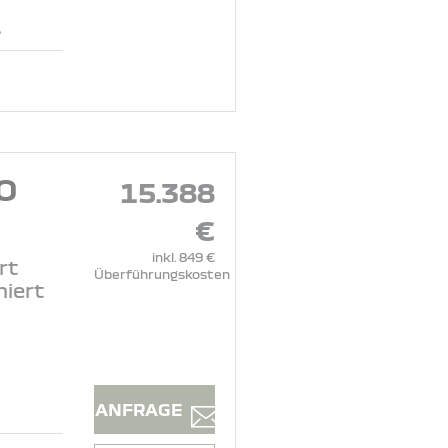
.
O
15.388
€
inkl. 849 €
rt
Überführungskosten
niert
ANFRAGE